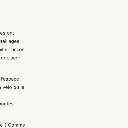
les ont
teillages
iter l’accès
e déplacer
 l’espace
 vélo ou la
s
our les
aine ? Comme