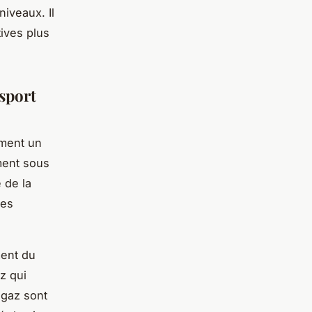
niveaux. Il
tives plus
nsport
ement un
ment sous
 de la
des
ment du
z qui
 gaz sont