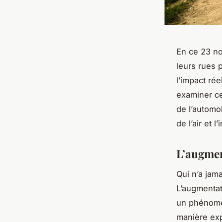
En ce 23 no
leurs rues p
l’impact rée
examiner ce
de l’automob
de l’air et l
L’augmen
Qui n’a jam
L’augmentat
un phénomèn
manière exp