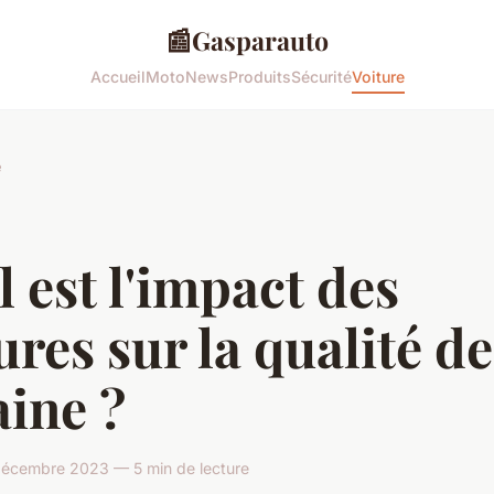
📰
Gasparauto
Accueil
Moto
News
Produits
Sécurité
Voiture
e
 est l'impact des
ures sur la qualité de
ine ?
écembre 2023 — 5 min de lecture