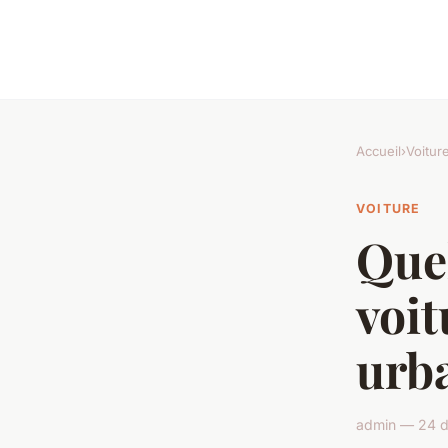
Accueil
›
Voitur
VOITURE
Quel
voit
urba
admin — 24 d