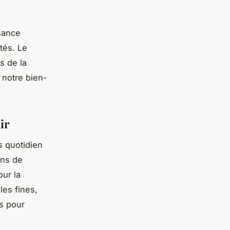
sance
tés. Le
s de la
 notre bien-
ir
s quotidien
ons de
ur la
les fines,
s pour