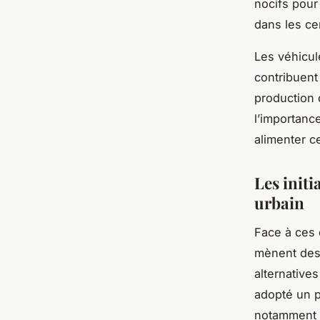
nocifs pour 
dans les ce
Les véhicul
contribuent
production 
l’importanc
alimenter c
Les init
urbain
Face à ces 
mènent des 
alternative
adopté un p
notamment e