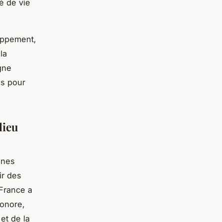
té de vie
appement,
la
gne
es pour
lieu
ines
ir des
-France a
sonore,
et de la