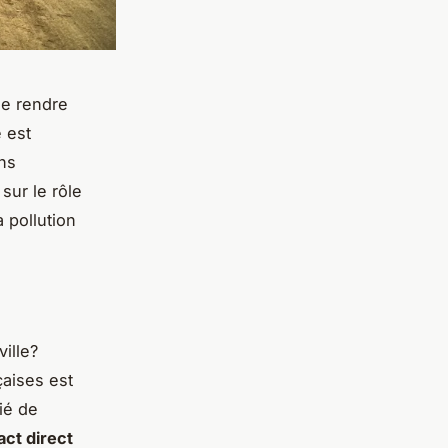
de rendre
e est
ons
sur le rôle
a pollution
ille?
çaises est
ié de
act direct