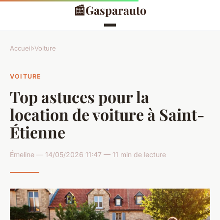
📰
Gasparauto
Accueil
›
Voiture
VOITURE
Top astuces pour la
location de voiture à Saint-
Étienne
Émeline — 14/05/2026 11:47 — 11 min de lecture